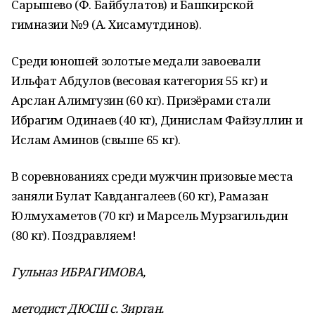
Сарышево (Ф. Байбулатов) и Башкирской
гимназии №9 (А. Хисамутдинов).
Среди юношей золотые медали завоевали
Ильфат Абдулов (весовая категория 55 кг) и
Арслан Алимгузин (60 кг). Призёрами стали
Ибрагим Одинаев (40 кг), Динислам Файзуллин и
Ислам Аминов (свыше 65 кг).
В соревнованиях среди мужчин призовые места
заняли Булат Кавдангалеев (60 кг), Рамазан
Юлмухаметов (70 кг) и Марсель Мурзагильдин
(80 кг). Поздравляем!
Гульназ ИБРАГИМОВА,
методист ДЮСШ с. Зирган.