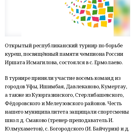
Открытый республиканский турнир по борьбе
куреш, посвящённый памяти чемпиона России
Иршата Исмагилова, состоялся в с. Ермолаево.
В турнире приняли участие восемь команд из
городов Уфы, Ишимбая, Давлеканово, Кумертау,
а также из Куюргазинского, Стерлибашевского,
Фёдоровского и Мелеузовского районов. Честь
нашего муниципалитета защищали спортсмены
школ д. Смаково (тренер-преподаватель И.
Юлмухаметов), с. Богородского (И. Байчурин) и д.