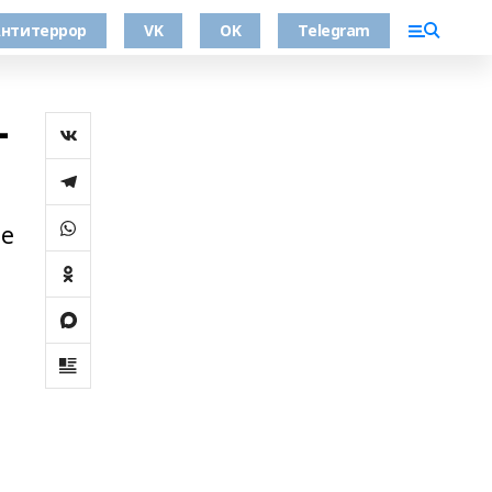
нтитеррор
VK
OK
Telegram
-
ее