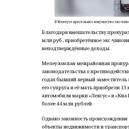
В Мелеузе арестовано имущество экс-чи
Благодаря вмешательству прокурат
млн руб., приобретённое экс-чино
неподтверждённые доходы.
Мелеузовская межрайонная прокур
законодательства о противодействи
годах бывший первый заместитель 
его супруга и её мать приобрели 13 к
автомобиля марки «Лексус» и «Киа
более 44 млн рублей.
Однако законность происхождения 
объекты недвижимости и транспорт