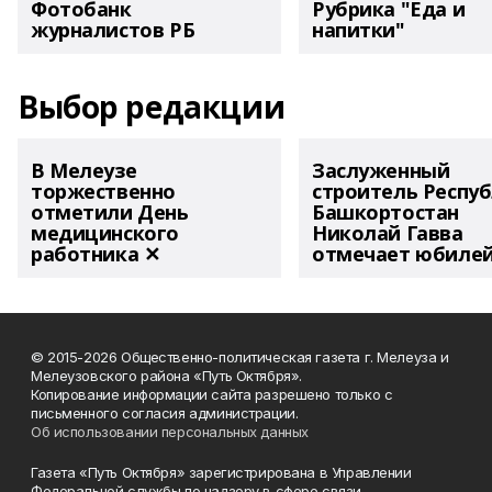
Фотобанк
Рубрика "Еда и
журналистов РБ
напитки"
Выбор редакции
В Мелеузе
Заслуженный
торжественно
строитель Респу
отметили День
Башкортостан
медицинского
Николай Гавва
работника ✕
отмечает юбиле
© 2015-2026 Общественно-политическая газета г. Мелеуза и
Мелеузовского района «Путь Октября».
Копирование информации сайта разрешено только с
письменного согласия администрации.
Об использовании персональных данных
Газета «Путь Октября» зарегистрирована в Управлении
Федеральной службы по надзору в сфере связи,