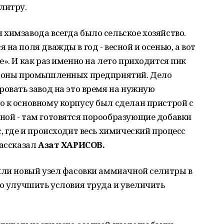
литру.
химзавода всегда было сельское хозяйство.
на поля дважды в год - весной и осенью, а вот
». И как раз именно на лето приходится пик
тороны промышленных предприятий. Дело
ровать завод на это время на нужную
о к основному корпусу был сделан пристрой с
ной - там готовятся порообразующие добавки
, где и происходит весь химический процесс
рассказал
Азат ХАРИСОВ.
или новый узел фасовки аммиачной селитры в
ло улучшить условия труда и увеличить