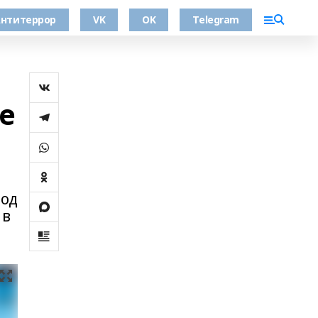
нтитеррор
VK
OK
Telegram
е
вод
 в