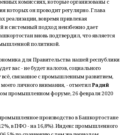
енных комиссиях, которые организованы с
я которых он проводит регулярно. Глава
ах реализации, вовремя привлекая
й и системный подход неизбежно дает
ашкортостан вновь подтвердил, что является
омышленной политикой.
ономика для Правительства нашей республики
удет вас - не будет налогов, социального
му всё, связанное с промышленным развитием,
 моего личного внимания, - отметил
Радий
йском промышленном форуме, 26 февраля 2020
ы промышленное производство в Башкортостане
а 12%, в ПФО - на 16,8%). Индекс промышленного
106,5% по сравнению с тем же периодом