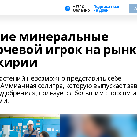
+27 °С
Подписаться
А
Облачно
на Дзен
кие минеральные
ючевой игрок на рынк
кирии
астений невозможно представить себе
 Аммиачная селитра, которую выпускает за
добрения», пользуется большим спросом и
ми.