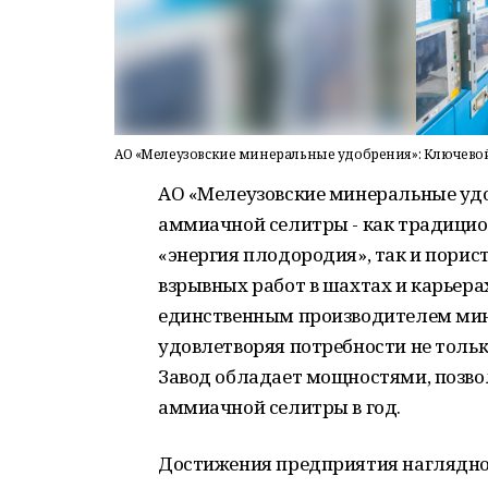
АО «Мелеузовские минеральные удобрения»: Ключево
АО «Мелеузовские минеральные удо
аммиачной селитры - как традицио
«энергия плодородия», так и пори
взрывных работ в шахтах и карьера
единственным производителем мин
удовлетворяя потребности не только
Завод обладает мощностями, позв
аммиачной селитры в год.
Достижения предприятия наглядно 