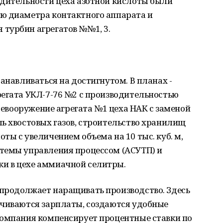
одительности цеха азотной кислоты были
ю диаметра контактного аппарата и
турбин агрегатов №№1, 3.
анавливаться на достигнутом. В планах -
регата УКЛ-7-76 №2 с производительностью
еревооружение агрегата №1 цеха НАК с заменой
ь хвостовых газов, строительство хранилищ
ты с увеличением объема на 10 тыс. куб. м,
темы управления процессом (АСУТП) и
и в цехе аммиачной селитры.
продолжает наращивать производство. Здесь
ичиваются зарплаты, создаются удобные
Компания компенсирует процентные ставки по