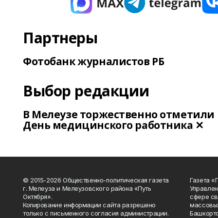
Партнеры
Фотобанк журналистов РБ
Выбор редакции
В Мелеузе торжественно отметили
День медицинского работника ✕
© 2015-2026 Общественно-политическая газета
Газета «
г. Мелеуза и Мелеузовского района «Путь
Управлен
Октября».
сфере св
Копирование информации сайта разрешено
массовых
только с письменного согласия администрации.
Башкорто