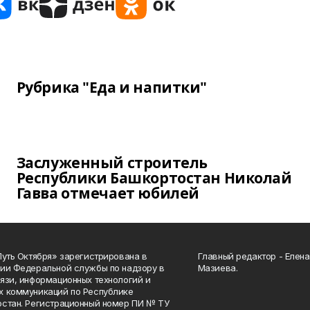
Рубрика "Еда и напитки"
Заслуженный строитель
Республики Башкортостан Николай
Гавва отмечает юбилей
Путь Октября» зарегистрирована в
Главный редактор - Елен
ии Федеральной службы по надзору в
Мазиева.
язи, информационных технологий и
 коммуникаций по Республике
стан. Регистрационный номер ПИ № ТУ