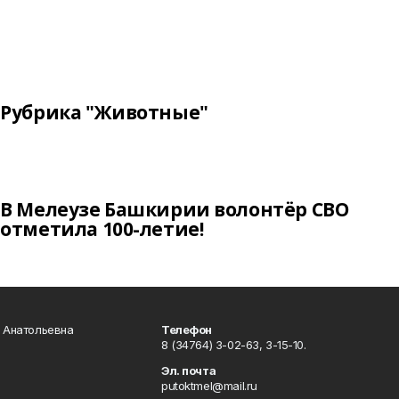
Рубрика "Животные"
В Мелеузе Башкирии волонтёр СВО
отметила 100-летие!
а Анатольевна
Телефон
8 (34764) 3-02-63, 3-15-10.
Эл. почта
putoktmel@mail.ru