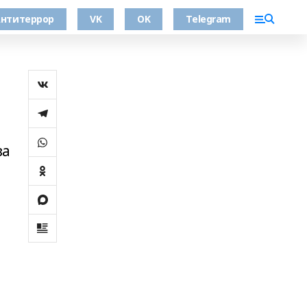
нтитеррор
VK
OK
Telegram
за