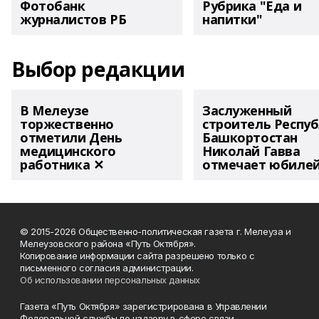
Фотобанк
Рубрика "Еда и
журналистов РБ
напитки"
Выбор редакции
В Мелеузе
Заслуженный
торжественно
строитель Респу
отметили День
Башкортостан
медицинского
Николай Гавва
работника ✕
отмечает юбиле
© 2015-2026 Общественно-политическая газета г. Мелеуза и
Мелеузовского района «Путь Октября».
Копирование информации сайта разрешено только с
письменного согласия администрации.
Об использовании персональных данных
Газета «Путь Октября» зарегистрирована в Управлении
Федеральной службы по надзору в сфере связи,