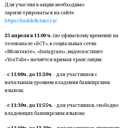
Для участия в акции необходимо
зарегистрироваться на сайте
https://bashkdictant.ru/
.
25 апреля в 1
1
:00 ч.
(по уфимскому времени) на
телеканале «БСТ», в социальных сетях
«ВКонтакте», «Instagram», видеохостинге
«YouTube» начнётся прямая трансляция:
-
с 11:00ч. до 11:2
0
ч
. - для участников с
начальным уровнем владения башкирским
языком;
-
с 11:30ч. до 11:
55
ч.
- для участников, свободно
владеющих башкирским языком;
-
с 1
2
.
00
ч. до 12.
2
0ч.
- для участников, пишущих