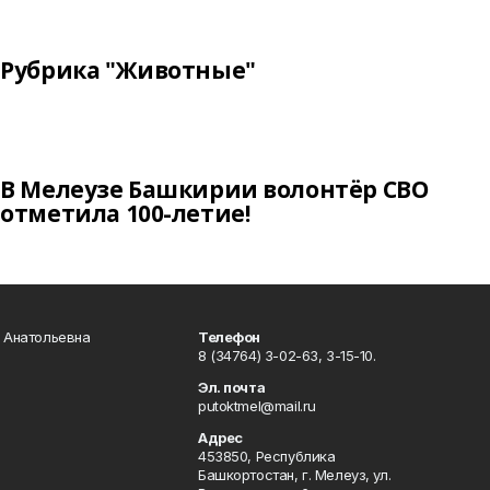
Рубрика "Животные"
В Мелеузе Башкирии волонтёр СВО
отметила 100-летие!
а Анатольевна
Телефон
8 (34764) 3-02-63, 3-15-10.
Эл. почта
putoktmel@mail.ru
Адрес
453850, Республика
Башкортостан, г. Мелеуз, ул.