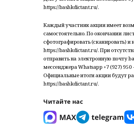
https://bashkdictant.ru/.
Каждый участник акции имеет воз
самостоятельно. По окончании лис
сфотографировать (сканировать) и 
https://bashkdictant.ru/. При отсут
отправить на электронную почту ba
мессенджера Whatsapp +7 (927) 950 - 0
Официальные итоги акции будут раз
https://bashkdictant.ru/.
Читайте нас