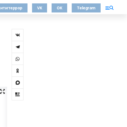
нтитеррор
VK
OK
Telegram