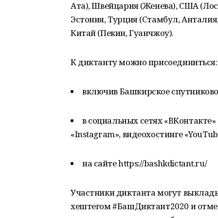
Ата), Швейцария (Женева), США (Ло
Эстония, Турция (Стамбул, Анталия,
Китай (Пекин, Гуанчжоу).
К диктанту можно присоединиться:
включив Башкирское спутниково
в социальных сетях «ВКонтакте» (
«Instagram», видеохостинге «YouTube
на сайте https://bashkdictant.ru/
Участники диктанта могут выклады
хештегом #БашДиктант2020 и отмет