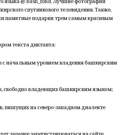
о языка @ bash_fond. Лучшие фотографии
кирского спутникового телевидения. Также,
ли памятные подарки трем самым красивым
ром текста диктанта:
ников с начальным уровнем владения башкирским
ников, свободно владеющих башкирским языком;
иков, пишущих на северо-западном диалекте
дет заранее зарегистрироваться на сайте