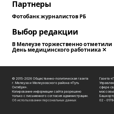
Партнеры
Фотобанк журналистов РБ
Выбор редакции
В Мелеузе торжественно отметили
День медицинского работника ✕
© 2015-2026 Общественно-политическая газета
Газета «
г. Мелеуза и Мелеузовского района «Путь
Управлен
Октября».
сфере св
Копирование информации сайта разрешено
массовых
только с письменного согласия администрации.
Башкорто
Об использовании персональных данных
02 - 0178