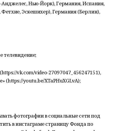
с-Анджелес, Нью-Йорк), Германия, Испания,
 Фетхие, Эскешихер), Германия (Берлин),
е телевидение;
https://vk.com/video-27097047_456247151),
» (https://youtu.be/XTaPHuXGLvA);
вать фотографии в социальные сети под
ить в инстаграме страницу Фонда по