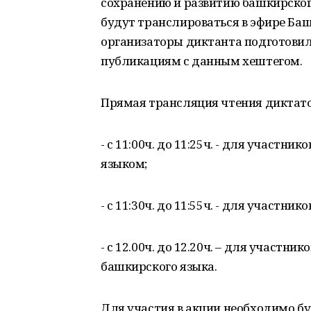
сохранению и развитию башкирског
будут транслироваться в эфире Баш
организаторы диктанта подготови
публикациям с данным хештегом.
Прямая трансляция чтения диктато
- с 11:00ч. до 11:25ч. - для участ
языком;
- с 11:30ч. до 11:55ч. - для участ
- с 12.00ч. до 12.20ч. – для участн
башкирского языка.
Для участия в акции необходимо бу