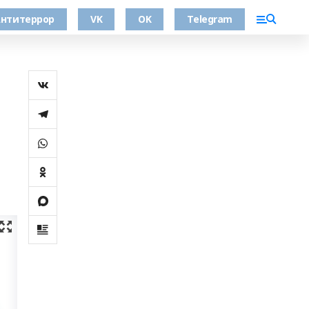
нтитеррор
VK
OK
Telegram