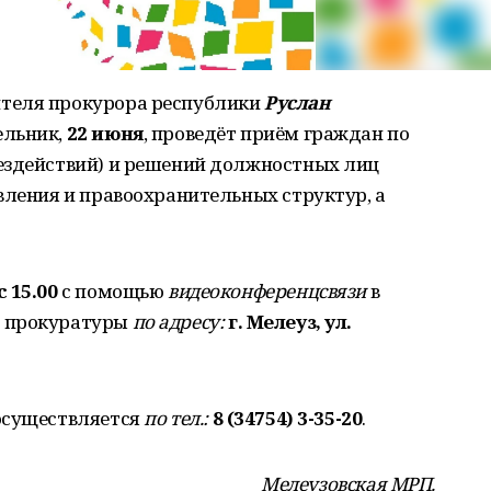
теля прокурора республики
Руслан
ельник,
22 июня
, проведёт приём граждан по
ездействий) и решений должностных лиц
вления и правоохранительных структур, а
с 15.00
с помощью
видеоконференцсвязи
в
й прокуратуры
по адресу:
г. Мелеуз, ул.
осуществляется
по тел.:
8 (34754) 3-35-20
.
Мелеузовская МРП.