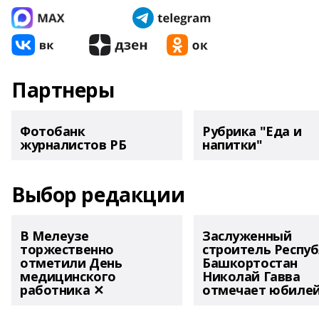
Партнеры
Фотобанк
Рубрика "Еда и
журналистов РБ
напитки"
Выбор редакции
В Мелеузе
Заслуженный
торжественно
строитель Респу
отметили День
Башкортостан
медицинского
Николай Гавва
работника ✕
отмечает юбиле