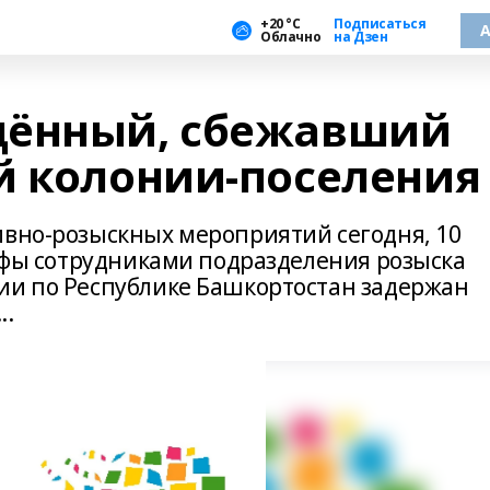
+20 °С
Подписаться
А
Облачно
на Дзен
дённый, сбежавший
й колонии-поселения
ивно-розыскных мероприятий сегодня, 10
 Уфы сотрудниками подразделения розыска
ии по Республике Башкортостан задержан
..