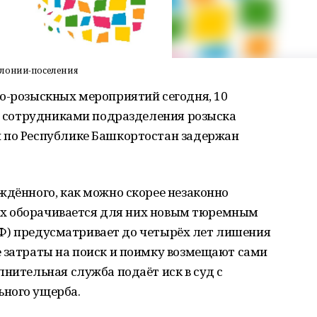
олонии-поселения
но-розыскных мероприятий сегодня, 10
фы сотрудниками подразделения розыска
 по Республике Башкортостан задержан
ждённого, как можно скорее незаконно
чаях оборачивается для них новым тюремным
К РФ) предусматривает до четырёх лет лишения
е затраты на поиск и поимку возмещают сами
лнительная служба подаёт иск в суд с
ного ущерба.