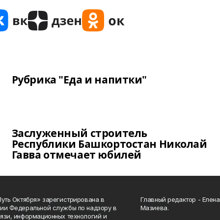
Рубрика "Еда и напитки"
Заслуженный строитель
Республики Башкортостан Николай
Гавва отмечает юбилей
Путь Октября» зарегистрирована в
Главный редактор - Елен
ии Федеральной службы по надзору в
Мазиева.
язи, информационных технологий и