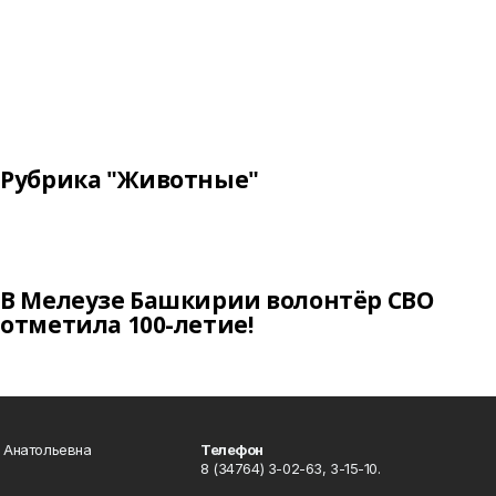
Рубрика "Животные"
В Мелеузе Башкирии волонтёр СВО
отметила 100-летие!
а Анатольевна
Телефон
8 (34764) 3-02-63, 3-15-10.