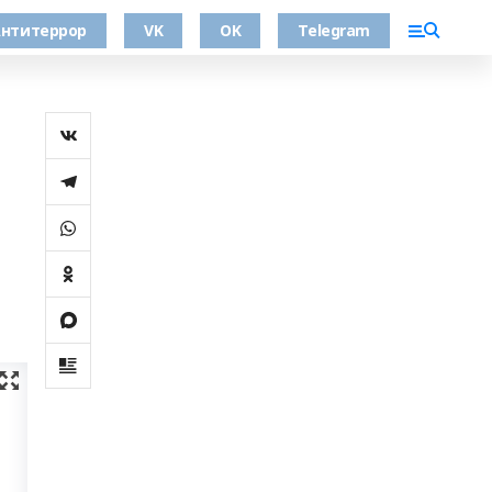
нтитеррор
VK
OK
Telegram