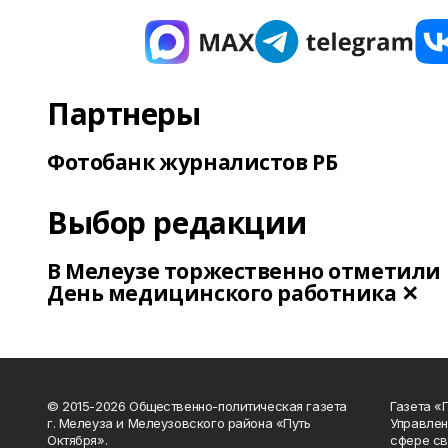
Партнеры
Фотобанк журналистов РБ
Выбор редакции
В Мелеузе торжественно отметили
День медицинского работника ✕
© 2015-2026 Общественно-политическая газета
Газета «
г. Мелеуза и Мелеузовского района «Путь
Управлен
Октября».
сфере св