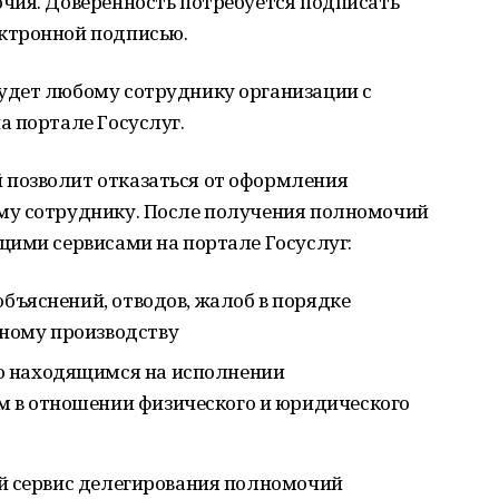
чия. Доверенность потребуется подписать
ктронной подписью.
удет любому сотруднику организации с
а портале Госуслуг.
позволит отказаться от оформления
му сотруднику. После получения полномочий
щими сервисами на портале Госуслуг:
объяснений, отводов, жалоб в порядке
ному производству
о находящимся на исполнении
 в отношении физического и юридического
й сервис делегирования полномочий