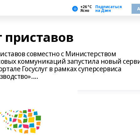
+26 °С
Подписаться
А
Ясно
на Дзен
т приставов
иставов совместно с Министерством
ссовых коммуникаций запустила новый серв
ртале Госуслуг в рамках суперсервиса
одство»....