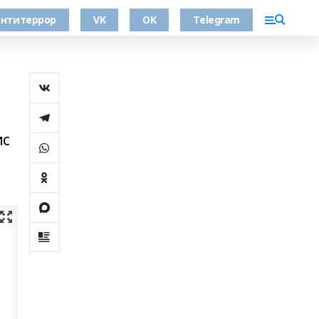
нтитеррор
VK
OK
Telegram
ис