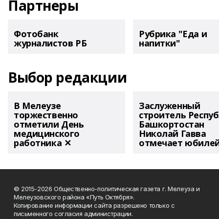
Партнеры
Фотобанк
Рубрика "Еда и
журналистов РБ
напитки"
Выбор редакции
В Мелеузе
Заслуженный
торжественно
строитель Респу
отметили День
Башкортостан
медицинского
Николай Гавва
работника ✕
отмечает юбиле
© 2015-2026 Общественно-политическая газета г. Мелеуза и
Мелеузовского района «Путь Октября».
Копирование информации сайта разрешено только с
письменного согласия администрации.