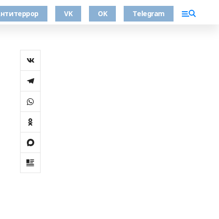
нтитеррор
VK
OK
Telegram