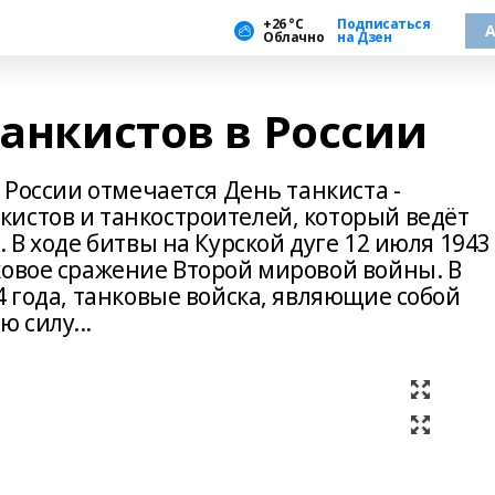
+26 °С
Подписаться
А
Облачно
на Дзен
танкистов в России
 России отмечается День танкиста -
истов и танкостроителей, который ведёт
 В ходе битвы на Курской дуге 12 июля 1943
ковое сражение Второй мировой войны. В
4 года, танковые войска, являющие собой
 силу...