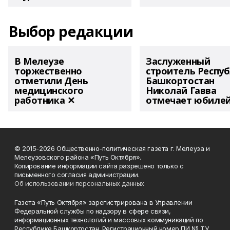
Выбор редакции
В Мелеузе
Заслуженный
торжественно
строитель Респу
отметили День
Башкортостан
медицинского
Николай Гавва
работника ✕
отмечает юбиле
© 2015-2026 Общественно-политическая газета г. Мелеуза и
Мелеузовского района «Путь Октября».
Копирование информации сайта разрешено только с
письменного согласия администрации.
Об использовании персональных данных
Газета «Путь Октября» зарегистрирована в Управлении
Федеральной службы по надзору в сфере связи,
информационных технологий и массовых коммуникаций по
Республике Башкортостан. Регистрационный номер ПИ № ТУ