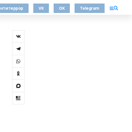
нтитеррор
VK
OK
Telegram