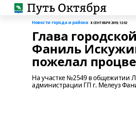
Новости города и района
8 СЕНТЯБРЯ 2019, 12:02
Глава городско
Фаниль Искужин
пожелал процве
На участке №2549 в общежитии Л
администрации ГП г. Мелеуз Фани