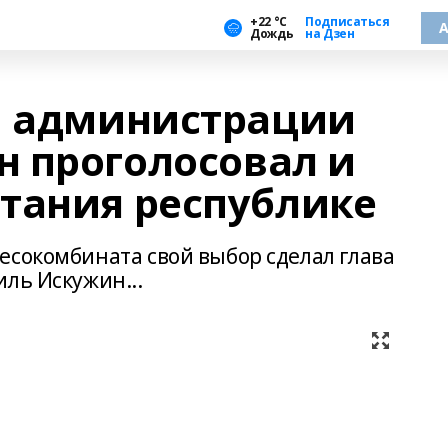
+22 °С
Подписаться
А
Дождь
на Дзен
й администрации
 проголосовал и
тания республике
есокомбината свой выбор сделал глава
ль Искужин...