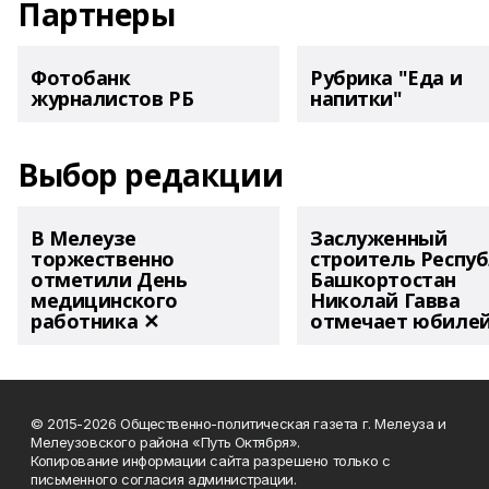
Партнеры
Фотобанк
Рубрика "Еда и
журналистов РБ
напитки"
Выбор редакции
В Мелеузе
Заслуженный
торжественно
строитель Респу
отметили День
Башкортостан
медицинского
Николай Гавва
работника ✕
отмечает юбиле
© 2015-2026 Общественно-политическая газета г. Мелеуза и
Мелеузовского района «Путь Октября».
Копирование информации сайта разрешено только с
письменного согласия администрации.