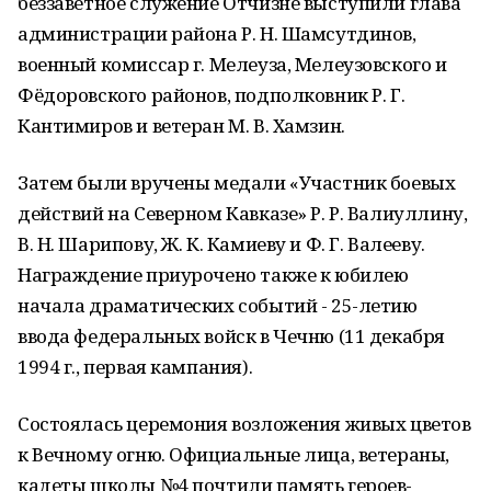
беззаветное служение Отчизне выступили глава
администрации района Р. Н. Шамсутдинов,
военный комиссар г. Мелеуза, Мелеузовского и
Фёдоровского районов, подполковник Р. Г.
Кантимиров и ветеран М. В. Хамзин.
Затем были вручены медали «Участник боевых
действий на Северном Кавказе» Р. Р. Валиуллину,
В. Н. Шарипову, Ж. К. Камиеву и Ф. Г. Валееву.
Награждение приурочено также к юбилею
начала драматических событий - 25-летию
ввода федеральных войск в Чечню (11 декабря
1994 г., первая кампания).
Состоялась церемония возложения живых цветов
к Вечному огню. Официальные лица, ветераны,
кадеты школы №4 почтили память героев-