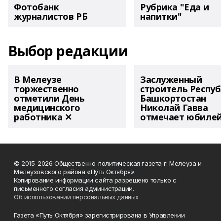
Фотобанк
Рубрика "Еда и
журналистов РБ
напитки"
Выбор редакции
В Мелеузе
Заслуженный
торжественно
строитель Респу
отметили День
Башкортостан
медицинского
Николай Гавва
работника ✕
отмечает юбиле
© 2015-2026 Общественно-политическая газета г. Мелеуза и
Мелеузовского района «Путь Октября».
Копирование информации сайта разрешено только с
письменного согласия администрации.
Об использовании персональных данных
Газета «Путь Октября» зарегистрирована в Управлении