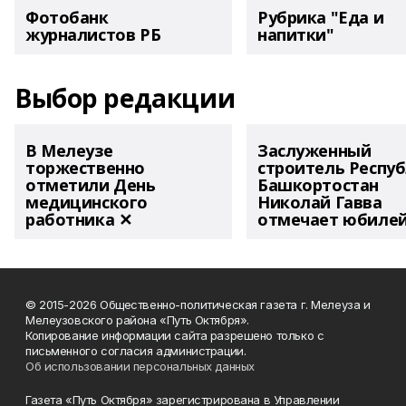
Фотобанк
Рубрика "Еда и
журналистов РБ
напитки"
Выбор редакции
В Мелеузе
Заслуженный
торжественно
строитель Респу
отметили День
Башкортостан
медицинского
Николай Гавва
работника ✕
отмечает юбиле
© 2015-2026 Общественно-политическая газета г. Мелеуза и
Мелеузовского района «Путь Октября».
Копирование информации сайта разрешено только с
письменного согласия администрации.
Об использовании персональных данных
Газета «Путь Октября» зарегистрирована в Управлении