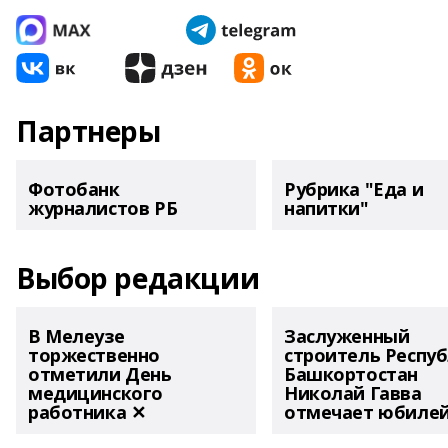
Партнеры
Фотобанк
Рубрика "Еда и
журналистов РБ
напитки"
Выбор редакции
В Мелеузе
Заслуженный
торжественно
строитель Респу
отметили День
Башкортостан
медицинского
Николай Гавва
работника ✕
отмечает юбиле