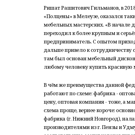
Ришат Рашитович Гильманов, в 201
«Полцены» в Мелеузе, оказался так
мебельных мастерских. «В начале 
переходил к более крупным и серьё
предприниматель. С опытом приход
дальше привело к сотрудничеству 
там был основан мебельный дискон
любому человеку купить красивую м
В чём же преимущества данной фед
работают по схеме: фабрика - опто
цену, оптовая компания - тоже, а м
схема проще, вернее короче: основ
фабрика (г. Нижний Новгород), на
производителями из г. Пензы и Уд