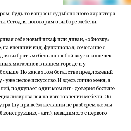
ором, будь то вопросы судьбоносного характера
ы. Сегодня поговорим о выборе мебели.
ивая себе новый шкаф или диван, «обновку»
, на внешний вид, функционал, сочетание с
дня выбрать мебель на любой вкус и кошелёк
нных магазинов в нашем городе и у
больше. Но как в этом богатстве предложений
у - уже целое искусство. И здесь лично меня, а
лей, подкупает один момент - доверия больше
ециализировался на изготовлении мебели. Он
нутра (ну при всём желании не разберём же мы
 конструкцию, - авт.), невидимого с первого