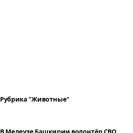
Рубрика "Животные"
В Мелеузе Башкирии волонтёр СВО