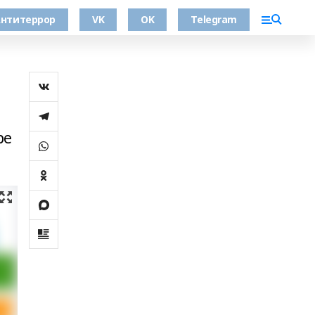
нтитеррор
VK
OK
Telegram
ре