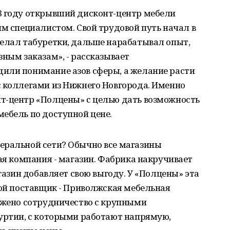
8 году открывший дисконт-центр мебели
им специалистом. Свой трудовой путь начал в
делал табуретки, дальше нарабатывал опыт,
зным заказам», - рассказывает
или понимание азов сферы, а желание расти
с коллегами из Нижнего Новгорода. Именно
т-центр «Полцены» с целью дать возможность
ебель по доступной цене.
еральной сети? Обычно все магазины
вая компания - магазин. Фабрика накручивает
агазин добавляет свою выгоду. У «Полцены» эта
ной поставщик - Приволжская мебельная
лажено сотрудничество с крупными
муртии, с которыми работают напрямую,