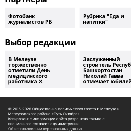
Фотобанк
Рубрика "Еда и
журналистов РБ
напитки"
Выбор редакции
В Мелеузе
Заслуженный
торжественно
строитель Респу
отметили День
Башкортостан
медицинского
Николай Гавва
работника ✕
отмечает юбиле
© 2015-2026 Общественно-политическая газета г. Мелеуза и
Мелеузовского района «Путь Октября».
Копирование информации сайта разрешено только с
письменного согласия администрации.
Об использовании персональных данных