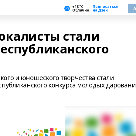
+18 °С
Подписаться
А
Облачно
на Дзен
окалисты стали
еспубликанского
ого и юношеского творчества стали
спубликанского конкурса молодых дарован