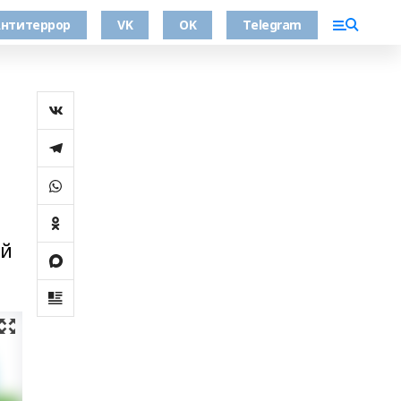
нтитеррор
VK
OK
Telegram
ий