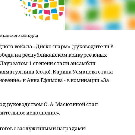
иканского конкурса
дного вокала «Диско-шарм» (руководители Р.
а победа на республиканском конкурсе юных
 Лауреатом 1 степени стали ансамбли
ахматуллина (соло). Карина Усманова стала
овение» и Анна Ефимова - в номинации «За
од руководством О. А. Масютиной стал
зительное исполнение».
гогов с заслуженными наградами!