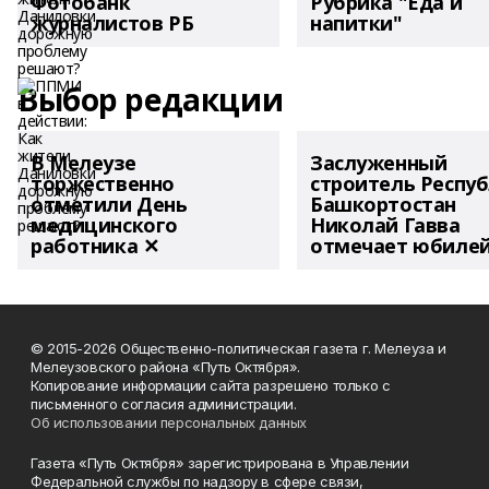
Фотобанк
Рубрика "Еда и
журналистов РБ
напитки"
Выбор редакции
В Мелеузе
Заслуженный
торжественно
строитель Респу
отметили День
Башкортостан
медицинского
Николай Гавва
работника ✕
отмечает юбиле
© 2015-2026 Общественно-политическая газета г. Мелеуза и
Мелеузовского района «Путь Октября».
Копирование информации сайта разрешено только с
письменного согласия администрации.
Об использовании персональных данных
Газета «Путь Октября» зарегистрирована в Управлении
Федеральной службы по надзору в сфере связи,