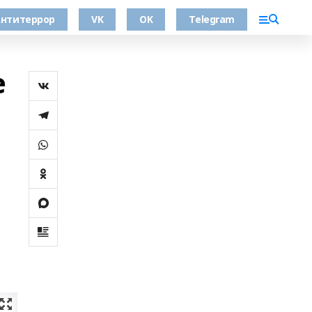
нтитеррор
VK
OK
Telegram
е