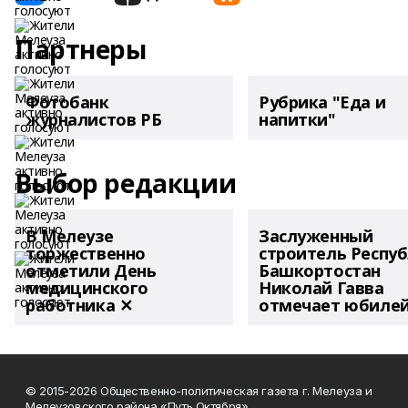
Партнеры
Фотобанк
Рубрика "Еда и
журналистов РБ
напитки"
Выбор редакции
В Мелеузе
Заслуженный
торжественно
строитель Респу
отметили День
Башкортостан
медицинского
Николай Гавва
работника ✕
отмечает юбиле
© 2015-2026 Общественно-политическая газета г. Мелеуза и
Мелеузовского района «Путь Октября».