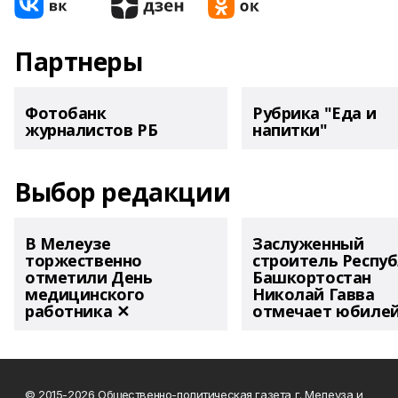
Партнеры
Фотобанк
Рубрика "Еда и
журналистов РБ
напитки"
Выбор редакции
В Мелеузе
Заслуженный
торжественно
строитель Респу
отметили День
Башкортостан
медицинского
Николай Гавва
работника ✕
отмечает юбиле
© 2015-2026 Общественно-политическая газета г. Мелеуза и