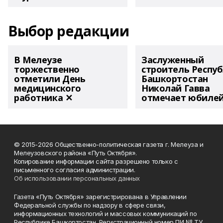
Выбор редакции
В Мелеузе
Заслуженный
торжественно
строитель Респу
отметили День
Башкортостан
медицинского
Николай Гавва
работника ✕
отмечает юбиле
© 2015-2026 Общественно-политическая газета г. Мелеуза и
Мелеузовского района «Путь Октября».
Копирование информации сайта разрешено только с
письменного согласия администрации.
Об использовании персональных данных
Газета «Путь Октября» зарегистрирована в Управлении
Федеральной службы по надзору в сфере связи,
информационных технологий и массовых коммуникаций по
Республике Башкортостан. Регистрационный номер ПИ № ТУ