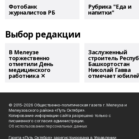
Фотобанк
Рубрика "Еда и
журналистов РБ
напитки"
Выбор редакции
В Мелеузе
Заслуженный
торжественно
строитель Респу
отметили День
Башкортостан
медицинского
Николай Гавва
работника ✕
отмечает юбиле
© 2015-2026 Общественно-политическая газета г. Мелеуза и
Мелеузовского района «Путь Октября».
Копирование информации сайта разрешено только с
письменного согласия администрации.
Об использовании персональных данных
Газета «Путь Октября» зарегистрирована в Управлении