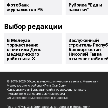
Фотобанк
Рубрика "Еда и
журналистов РБ
напитки"
Выбор редакции
В Мелеузе
Заслуженный
торжественно
строитель Респу
отметили День
Башкортостан
медицинского
Николай Гавва
работника ✕
отмечает юбиле
© 2015-2026 Общественно-политическая газета г. Мелеуза и
Мелеузовского района «Путь Октября».
Копирование информации сайта разрешено только с
письменного согласия администрации.
Об использовании персональных данных
Газета «Путь Октября» зарегистрирована в Управлении