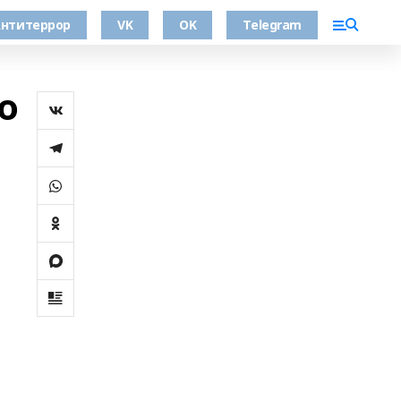
нтитеррор
VK
OK
Telegram
о