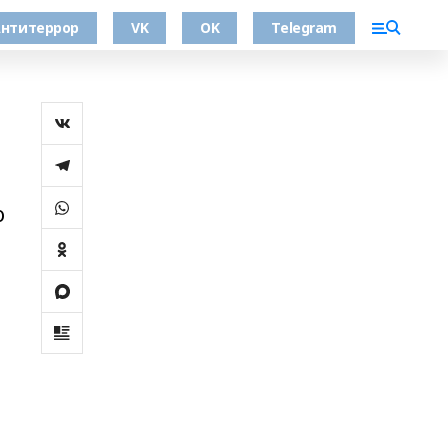
нтитеррор
VK
OK
Telegram
о