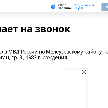
+28 °С
Подписаться
А
Облачно
на Дзен
ает на звонок
ела МВД России по Мелеузовскому району п
ан, гр. З., 1983 г. рождения.