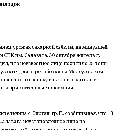
еплодов
ением урожая сахарной свёклы, на минувшей
и СПК им. Салавата. 30 октября житель д.
общил, что неизвестное лицо похитило 25 тонн
узив их для переработки на Мелеузовском
ановлено, что кражу совершил житель г.
 Даны признательные показания.
тельница с. Зирган, гр. Г., сообщившая, что 18
 Салавата неустановленное лицо на
зов около 21 тонны корней свёклы. Но до