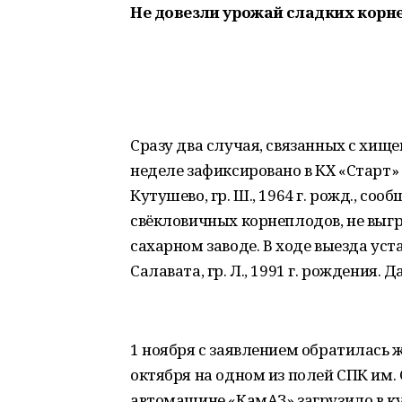
Не довезли урожай сладких корн
Сразу два случая, связанных с хищ
неделе зафиксировано в КХ «Старт» 
Кутушево, гр. Ш., 1964 г. рожд., со
свёкловичных корнеплодов, не выгр
сахарном заводе. В ходе выезда уст
Салавата, гр. Л., 1991 г. рождения.
1 ноября с заявлением обратилась жи
октября на одном из полей СПК им.
автомашине «КамАЗ» загрузило в ку