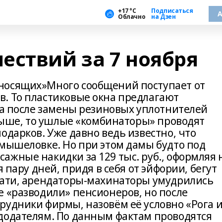
+17 °С
Подписаться
А
Облачно
на Дзен
ествий за 7 ноября
носящих»Много сообщений поступает от
. То пластиковые окна предлагают
 а после замены резиновых уплотнителей
 выше, то ушлые «комбинаторы» проводят
одарков. Уже давно ведь известно, что
 мышеловке. Но при этом дамы будто под
ажные накидки за 129 тыс. руб., оформляя 
я пару дней, придя в себя от эйфории, бегут
тати, арендаторы-махинаторы умудрились
е «разводили» пенсионеров, но после
рудники фирмы, назовём её условно «Рога 
додателям. По данным фактам проводятся