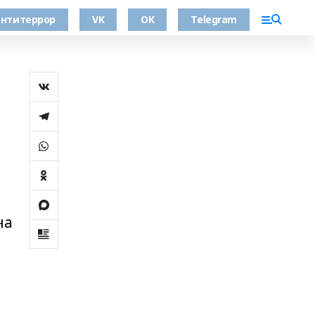
нтитеррор
VK
OK
Telegram
на
и