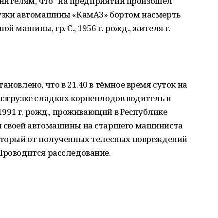
ранителям, что "на предприятии произошёл
рузки автомашины «КамАЗ» бортом насмерть
 машины, гр. С., 1956 г. рожд., жителя г.
ановлено, что в 21.40 в тёмное время суток на
азгрузке сладких корнеплодов водитель и
 1991 г. рожд., проживающий в Республике
м своей автомашины на старшего машиниста
который от полученных телесных повреждений
Проводится расследование.