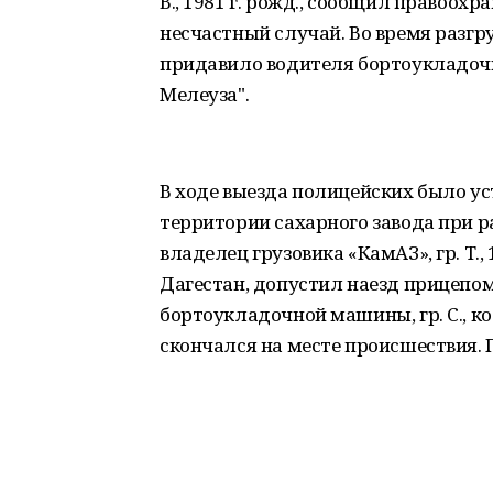
В., 1981 г. рожд., сообщил правоох
несчастный случай. Во время разг
придавило водителя бортоукладочной
Мелеуза".
В ходе выезда полицейских было уст
территории сахарного завода при р
владелец грузовика «КамАЗ», гр. Т.,
Дагестан, допустил наезд прицепо
бортоукладочной машины, гр. С., 
скончался на месте происшествия. 