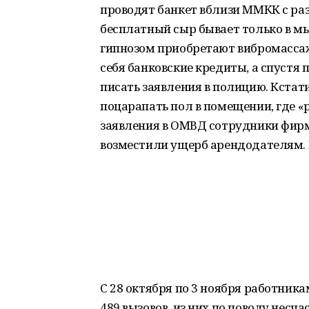
проводят банкет вблизи ММКК с раз
бесплатный сыр бывает только в м
гипнозом приобретают вибромассажн
себя банковские кредиты, а спустя п
писать заявления в полицию. Кста
поцарапать пол в помещении, где «
заявления в ОМВД сотрудники фирмы
возместили ущерб арендодателям. 
С 28 октября по 3 ноября работни
489 вызовов, из них по поводу несчас