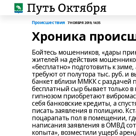
Происшествия
7 НОЯБРЯ 2019, 14:35
Хроника происш
Бойтесь мошенников, «дары при
жителей на действия мошенников
«бесплатно» подготовить к зиме,
требуют от полутора тыс. руб. и
банкет вблизи ММКК с раздачей п
бесплатный сыр бывает только в
гипнозом приобретают вибромасс
себя банковские кредиты, а спуст
писать заявления в полицию. Кс
поцарапать пол в помещении, гд
написания заявления в ОМВД сот
копыта», возместили ущерб арен