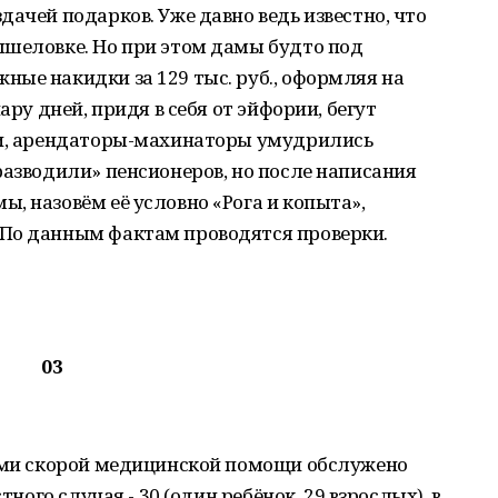
дачей подарков. Уже давно ведь известно, что
ышеловке. Но при этом дамы будто под
ые накидки за 129 тыс. руб., оформляя на
ару дней, придя в себя от эйфории, бегут
ти, арендаторы-махинаторы умудрились
разводили» пенсионеров, но после написания
, назовём её условно «Рога и копыта»,
По данным фактам проводятся проверки.
03
ками скорой медицинской помощи обслужено
тного случая - 30 (один ребёнок, 29 взрослых), в