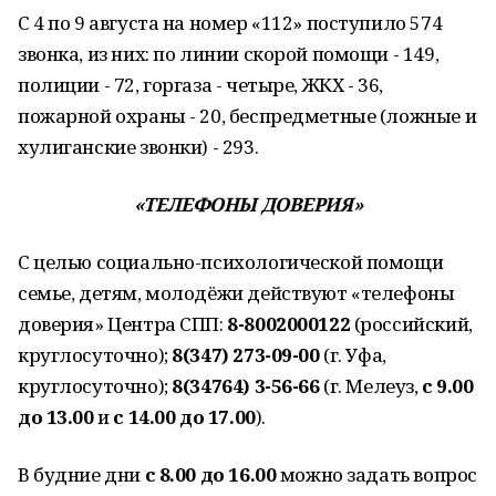
С 4 по 9 августа на номер «112» поступило 574
звонка, из них: по линии скорой помощи - 149,
полиции - 72, горгаза - четыре, ЖКХ - 36,
пожарной охраны - 20, беспредметные (ложные и
хулиганские звонки) - 293.
«ТЕЛЕФОНЫ ДОВЕРИЯ»
С целью социально-психологической помощи
семье, детям, молодёжи действуют «телефоны
доверия» Центра СПП:
8-8002000122
(российский,
круглосуточно);
8(347) 273-09-00
(г. Уфа,
круглосуточно);
8(34764) 3-56-66
(г. Мелеуз,
с 9.00
до 13.00
и
с 14.00 до 17.00
).
В будние дни
с 8.00 до 16.00
можно задать вопрос