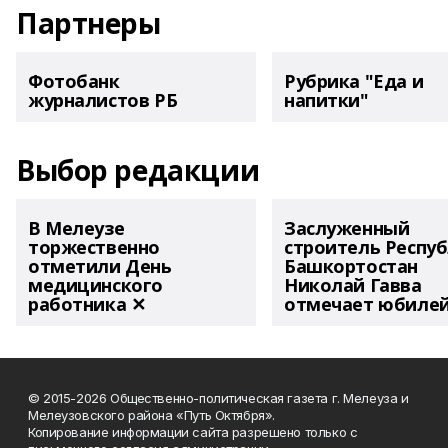
Партнеры
Фотобанк
Рубрика "Еда и
журналистов РБ
напитки"
Выбор редакции
В Мелеузе
Заслуженный
торжественно
строитель Респу
отметили День
Башкортостан
медицинского
Николай Гавва
работника ✕
отмечает юбиле
© 2015-2026 Общественно-политическая газета г. Мелеуза и
Мелеузовского района «Путь Октября».
Копирование информации сайта разрешено только с