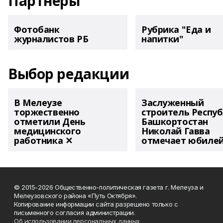
Партнеры
Фотобанк
Рубрика "Еда и
журналистов РБ
напитки"
Выбор редакции
В Мелеузе
Заслуженный
торжественно
строитель Респу
отметили День
Башкортостан
медицинского
Николай Гавва
работника ✕
отмечает юбиле
© 2015-2026 Общественно-политическая газета г. Мелеуза и
Мелеузовского района «Путь Октября».
Копирование информации сайта разрешено только с
письменного согласия администрации.
Об использовании персональных данных