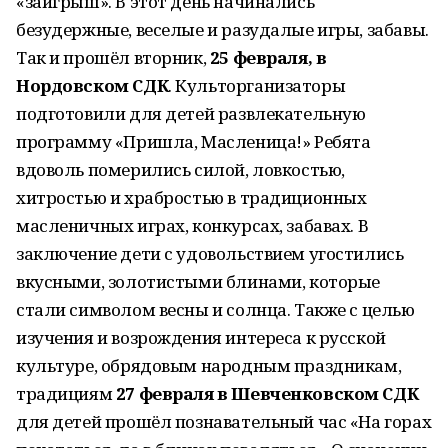
«заигрыш». В этот день начинались
безудержные, веселые и разудалые игры, забавы.
Так и прошёл вторник,
25 февраля, в
Нордовском СДК
. Культорганизаторы
подготовили для детей развлекательную
программу «Пришла, Масленица!» Ребята
вдоволь померились силой, ловкостью,
хитростью и храбростью в традиционных
масленичных играх, конкурсах, забавах. В
заключение дети с удовольствием угостились
вкусными, золотистыми блинами, которые
стали символом весны и солнца. Также с целью
изучения и возрождения интереса к русской
культуре, обрядовым народным праздникам,
традициям
27 февраля в
Шевченковском
СДК
для детей прошёл познавательный час «На горах