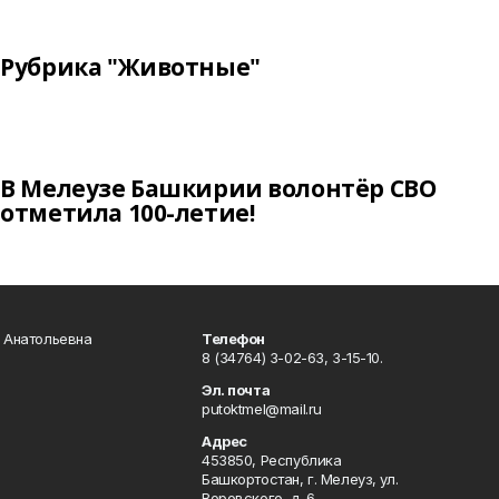
Рубрика "Животные"
В Мелеузе Башкирии волонтёр СВО
отметила 100-летие!
а Анатольевна
Телефон
8 (34764) 3-02-63, 3-15-10.
Эл. почта
putoktmel@mail.ru
Адрес
453850, Республика
Башкортостан, г. Мелеуз, ул.
Воровского, д. 6.