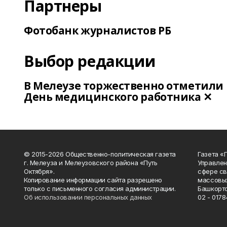
Партнеры
Фотобанк журналистов РБ
Выбор редакции
В Мелеузе торжественно отметили
День медицинского работника ✕
© 2015-2026 Общественно-политическая газета
Газета «
г. Мелеуза и Мелеузовского района «Путь
Управлен
Октября».
сфере св
Копирование информации сайта разрешено
массовых
только с письменного согласия администрации.
Башкорто
Об использовании персональных данных
02 - 0178