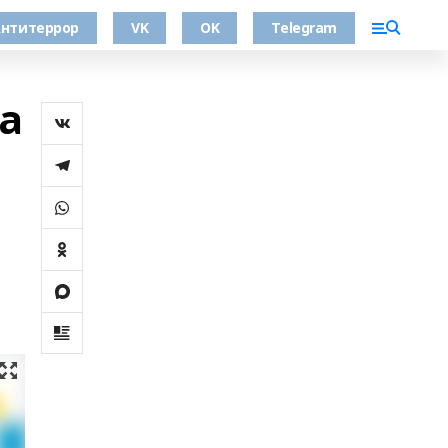
нтитеррор
VK
OK
Telegram
а
а