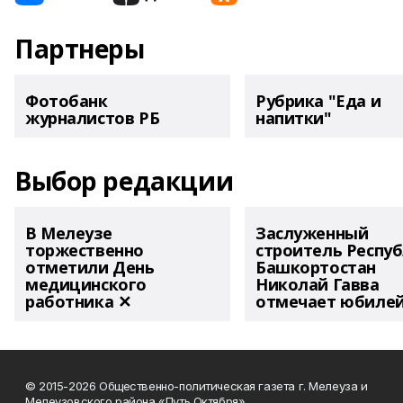
Партнеры
Фотобанк
Рубрика "Еда и
журналистов РБ
напитки"
Выбор редакции
В Мелеузе
Заслуженный
торжественно
строитель Респу
отметили День
Башкортостан
медицинского
Николай Гавва
работника ✕
отмечает юбиле
© 2015-2026 Общественно-политическая газета г. Мелеуза и
Мелеузовского района «Путь Октября».