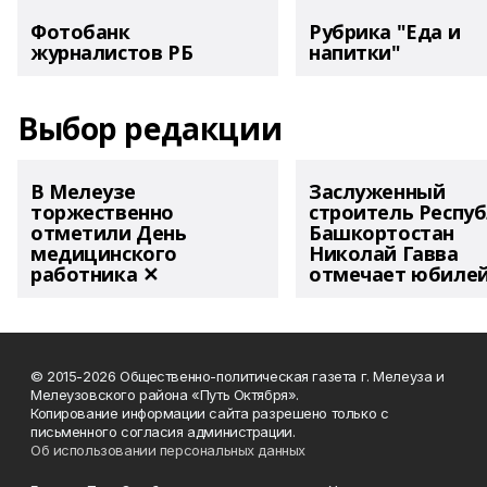
Фотобанк
Рубрика "Еда и
журналистов РБ
напитки"
Выбор редакции
В Мелеузе
Заслуженный
торжественно
строитель Респу
отметили День
Башкортостан
медицинского
Николай Гавва
работника ✕
отмечает юбиле
© 2015-2026 Общественно-политическая газета г. Мелеуза и
Мелеузовского района «Путь Октября».
Копирование информации сайта разрешено только с
письменного согласия администрации.
Об использовании персональных данных