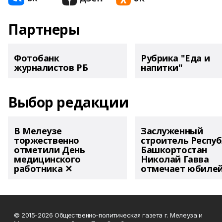
Партнеры
Фотобанк
Рубрика "Еда и
журналистов РБ
напитки"
Выбор редакции
В Мелеузе
Заслуженный
торжественно
строитель Респу
отметили День
Башкортостан
медицинского
Николай Гавва
работника ✕
отмечает юбиле
© 2015-2026 Общественно-политическая газета г. Мелеуза и