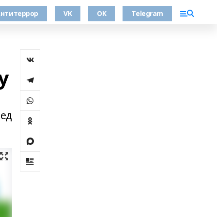
нтитеррор
VK
OK
Telegram
у
ред