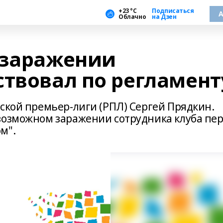
+23 °С
Подписаться
А
Облачно
на Дзен
 заражении
ствовал по регламент
ской премьер-лиги (РПЛ) Сергей Прядкин.
возможном заражении сотрудника клуба пе
м".