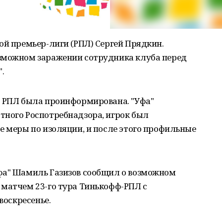
ой премьер-лиги (РПЛ) Сергей Прядкин.
зможном заражении сотрудника клуба перед
.
о РПЛ была проинформирована. "Уфа"
тного Роспотребнадзора, игрок был
е меры по изоляции, и после этого профильные
фа" Шамиль Газизов сообщил о возможном
 матчем 23-го тура Тинькофф-РПЛ с
воскресенье.