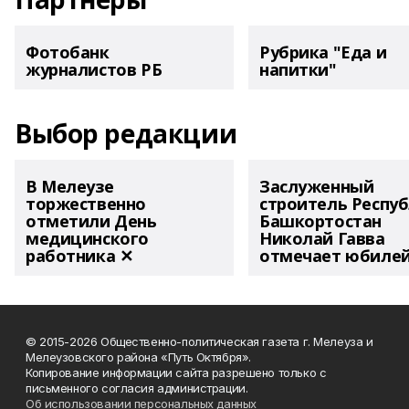
Фотобанк
Рубрика "Еда и
журналистов РБ
напитки"
Выбор редакции
В Мелеузе
Заслуженный
торжественно
строитель Респу
отметили День
Башкортостан
медицинского
Николай Гавва
работника ✕
отмечает юбиле
© 2015-2026 Общественно-политическая газета г. Мелеуза и
Мелеузовского района «Путь Октября».
Копирование информации сайта разрешено только с
письменного согласия администрации.
Об использовании персональных данных