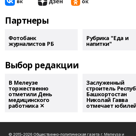
Партнеры
Фотобанк
Рубрика "Еда и
журналистов РБ
напитки"
Выбор редакции
В Мелеузе
Заслуженный
торжественно
строитель Респу
отметили День
Башкортостан
медицинского
Николай Гавва
работника ✕
отмечает юбиле
© 2015-2026 Общественно-политическая газета г. Мелеуза и