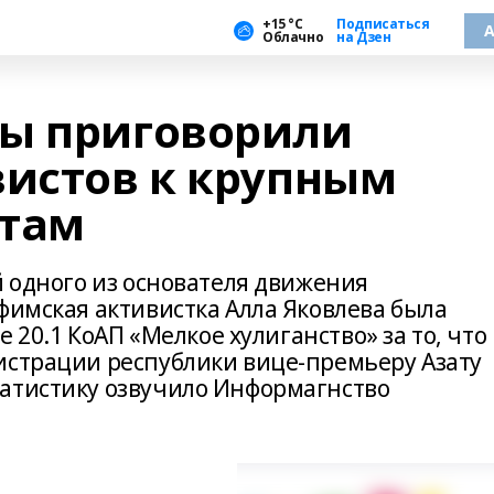
+15 °С
Подписаться
А
Облачно
на Дзен
ды приговорили
вистов к крупным
стам
й одного из основателя движения
фимская активистка Алла Яковлева была
е 20.1 КоАП «Мелкое хулиганство» за то, что
истрации республики вице-премьеру Азату
атистику озвучило Информагнство