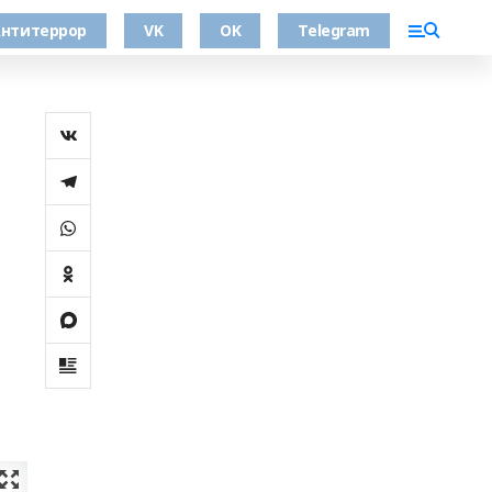
нтитеррор
VK
OK
Telegram