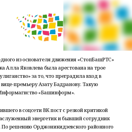
 одного из основателя движения «СтопБашРТС»
тка Алла Яковлева была арестована на трое
улиганство» за то, что преградила вход в
вице-премьеру Азату Бадранову. Такую
Информагнство «Башинформ».
ившего в соцсети ВК пост с резкой критикой
 заслуженный энергетик и бывший сотрудник
. По решению Орджоникидзевского районного