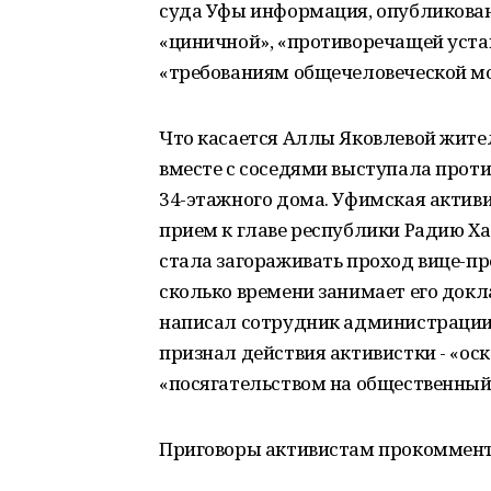
суда Уфы информация, опубликован
«циничной», «противоречащей уст
«требованиям общечеловеческой м
Что касается Аллы Яковлевой жител
вместе с соседями выступала проти
34-этажного дома. Уфимская активи
прием к главе республики Радию Хаб
стала загораживать проход вице-пр
сколько времени занимает его докл
написал сотрудник администрации 
признал действия активистки - «о
«посягательством на общественный
Приговоры активистам прокоммент