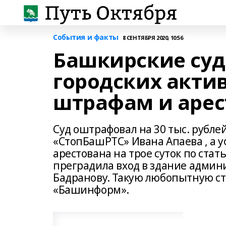
События и факты
8 СЕНТЯБРЯ 2020, 10:56
Башкирские су
городских акти
штрафам и аре
Суд оштрафовал на 30 тыс. рубле
«СтопБашРТС» Ивана Апаева , а у
арестована на трое суток по стать
преградила вход в здание админ
Бадранову. Такую любопытную ст
«Башинформ».