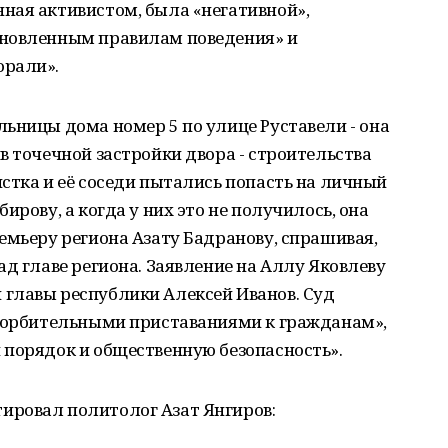
ная активистом, была «негативной»,
ановленным правилам поведения» и
орали».
ьницы дома номер 5 по улице Руставели - она
в точечной застройки двора - строительства
стка и её соседи пытались попасть на личный
ирову, а когда у них это не получилось, она
емьеру региона Азату Бадранову, спрашивая,
ад главе региона. Заявление на Аллу Яковлеву
главы республики Алексей Иванов. Суд
скорбительными приставаниями к гражданам»,
 порядок и общественную безопасность».
ировал политолог Азат Янгиров: