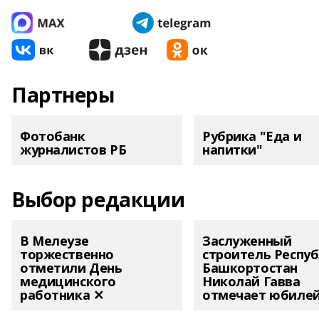
Партнеры
Фотобанк
Рубрика "Еда и
журналистов РБ
напитки"
Выбор редакции
В Мелеузе
Заслуженный
торжественно
строитель Респу
отметили День
Башкортостан
медицинского
Николай Гавва
работника ✕
отмечает юбиле