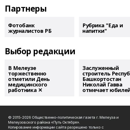
Партнеры
Фотобанк
Рубрика "Еда и
журналистов РБ
напитки"
Выбор редакции
В Мелеузе
Заслуженный
торжественно
строитель Респу
отметили День
Башкортостан
медицинского
Николай Гавва
работника ✕
отмечает юбиле
© 2015-2026 Общественно-политическая газета г. Мелеуза и
Мелеузовского района «Путь Октября».
Копирование информации сайта разрешено только с