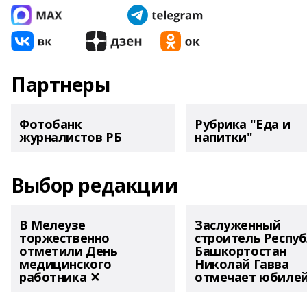
Партнеры
Фотобанк
Рубрика "Еда и
журналистов РБ
напитки"
Выбор редакции
В Мелеузе
Заслуженный
торжественно
строитель Респу
отметили День
Башкортостан
медицинского
Николай Гавва
работника ✕
отмечает юбиле