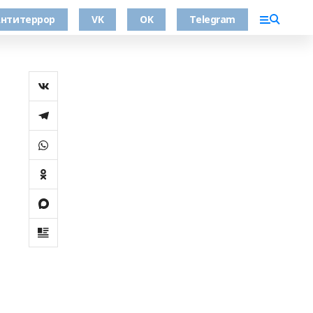
нтитеррор
VK
OK
Telegram