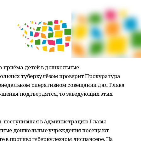
 приёма детей в дошкольные
больных туберкулёзом проверит Прокуратура
женедельном оперативном совещании дал Глава
ушения подтвердятся, то заведующих этих
я, поступившая в Администрацию Главы
ванные дошкольные учреждения посещают
ёте в противотуберкулезном диспансере. На