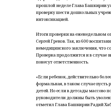
прошлой неделе Глава Башкирии у
проверку шести дошкольных учрежд
интоксикацией.
Итоги проверки на еженедельном о
Сергей Греков. Так, из 600 воспита
немедицинского заключения, что со
Проверка продолжится и в случае 
понесут ответственность.
«Если ребенок, действительно более
формальная, в таком случае пусть 
детей. Но если в детсады массово п
руководители должны быть уволены
отметил Глава Башкирии Радий Хаб