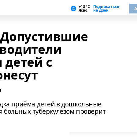
+18 °С
Подписаться
А
Ясно
на Дзен
 Допустившие
оводители
 детей с
онесут
ь
дка приёма детей в дошкольные
я больных туберкулёзом проверит