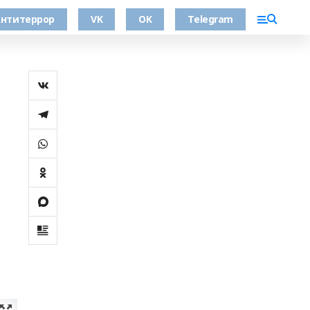
нтитеррор
VK
OK
Telegram