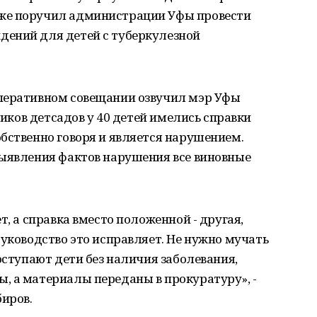
же поручил администрации Уфы провести
ений для детей с туберкулезной
перативном совещании озвучил мэр Уфы
нников детсадов у 40 детей имелись справки
бственно говоря и является нарушением.
выявления фактов нарушения все виновные
т, а справка вместо положенной - другая,
руководство это исправляет. Не нужно мучать
оступают дети без наличия заболевания,
, а материалы переданы в прокуратуру», -
иров.