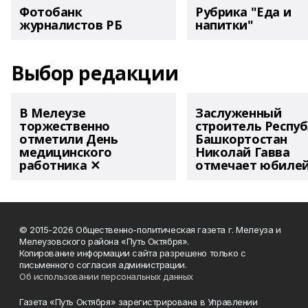
Фотобанк
Рубрика "Еда и
журналистов РБ
напитки"
Выбор редакции
В Мелеузе
Заслуженный
торжественно
строитель Респу
отметили День
Башкортостан
медицинского
Николай Гавва
работника ✕
отмечает юбиле
© 2015-2026 Общественно-политическая газета г. Мелеуза и
Мелеузовского района «Путь Октября».
Копирование информации сайта разрешено только с
письменного согласия администрации.
Об использовании персональных данных
Газета «Путь Октября» зарегистрирована в Управлении